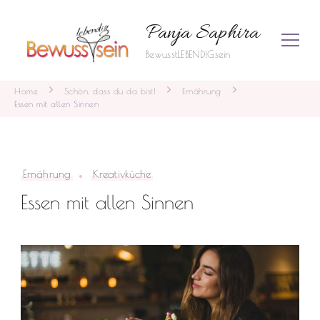
Panja Saphira
BewusstLEBENDIGsein
Home
Schön, dass du da bist!
Ernährung
Essen mit allen Sinnen
Ernährung
Kreativküche
Essen mit allen Sinnen