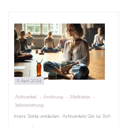
Post
Navigation
11. April 2024
Achtsamkeit
Ernährung
Meditation
Selbsterfahrung
Innere Stärke entdecken: Achtsamkeits-Zeit für Dich