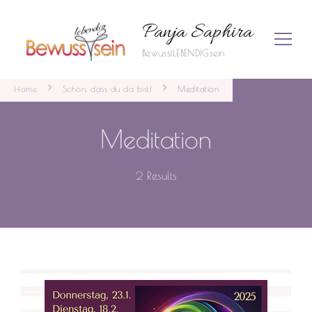
Panja Saphira
BewusstLEBENDIGsein
Home
Schön, dass du da bist!
Meditation
Meditation
2 Results